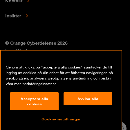
Kontakt
Insikter
© Orange Cyberdefense 2026
Legal Notice
Privacy policy
Genom att klicka på "acceptera alla cookies" samtycker du till
lagring av cookies på din enhet för att förbättra navigeringen på
Vulnerability policy
webbplatsen, analysera webbplatsens användning och bistå i
våra marknadsföringsinsatser.
Cookie Policy
Acceptera alla
Avvisa alla
Compliance
cookies
Disclaimer
Cookie-inställningar
Contact
24/7 incident