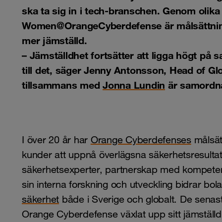
ska ta sig in i tech-branschen. Genom olika in
Women@OrangeCyberdefense är målsättning
mer jämställd.
– Jämställdhet fortsätter att ligga högt på 
till det, säger Jenny Antonsson, Head of Gl
tillsammans med
Jonna Lundin
är samordn
I över 20 år har
Orange Cyberdefenses
målsätt
kunder att uppnå överlägsna säkerhetsresulta
säkerhetsexperter, partnerskap med kompeten
sin interna forskning och utveckling bidrar bola
säkerhet
både i Sverige och globalt. De sena
Orange Cyberdefense växlat upp sitt jämställd