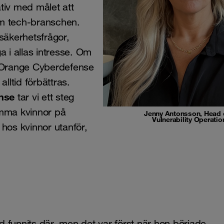
tiativ med målet att
om tech-branschen.
 säkerhetsfrågor,
a i allas intresse. Om
r Orange Cyberdefense
lltid förbättras.
nse
tar vi ett steg
mma kvinnor på
Jenny Antonsson, Head 
Vulnerability Operatio
hos kvinnor utanför,
id funnits där, men det var först när hon började