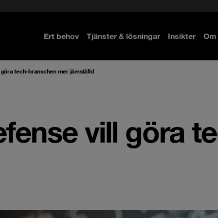
Ert behov
Tjänster & lösningar
Insikter
Om 
re
re
 göra tech-branschen mer jämställd
ense vill göra 