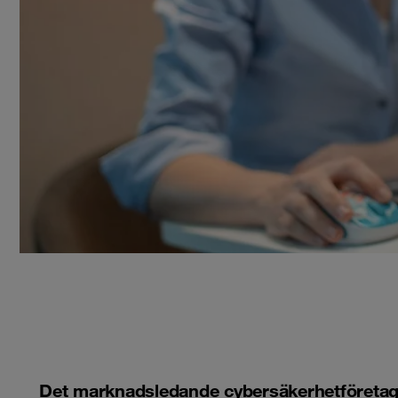
Det marknadsledande cybersäkerhetföretaget