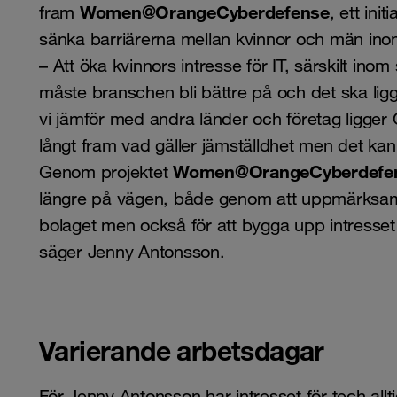
Women@OrangeCyberdefense
fram
, ett ini
sänka barriärerna mellan kvinnor och män in
– Att öka kvinnors intresse för IT, särskilt inom
måste branschen bli bättre på och det ska ligg
vi jämför med andra länder och företag ligge
långt fram vad gäller jämställdhet men det kan a
Women@OrangeCyberdefe
Genom projektet
längre på vägen, både genom att uppmärksa
bolaget men också för att bygga upp intresset 
säger Jenny Antonsson.
Varierande arbetsdagar
För Jenny Antonsson har intresset för tech allt