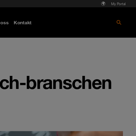
My Portal
Läs mer om Cyberattack - hot och
oss
Kontakt
skydd
tech-branschen