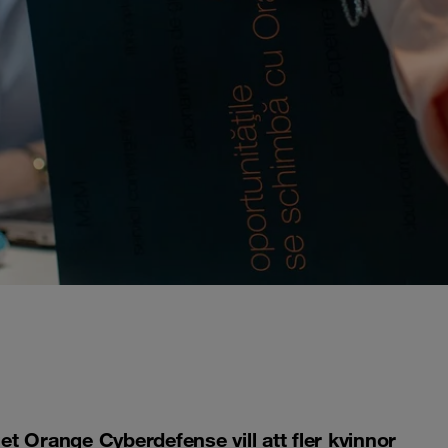
 Orange Cyberdefense vill att fler kvinnor