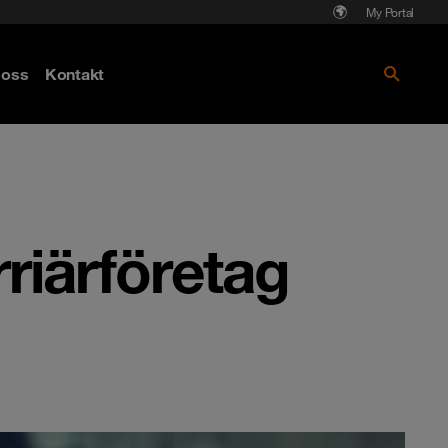
My Portal
Läs mer om Cyberattack - hot och
oss
Kontakt
skydd
riärföretag