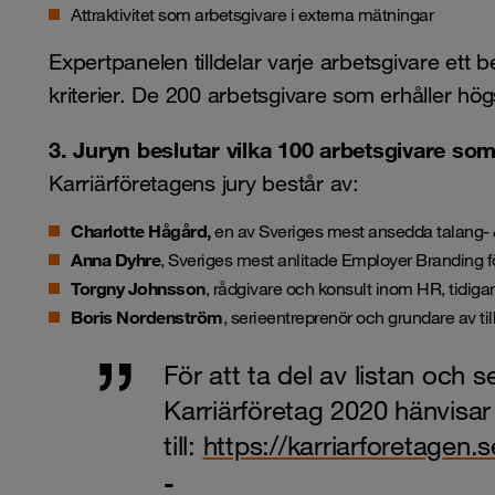
Attraktivitet som arbetsgivare i externa mätningar
Expertpanelen tilldelar varje arbetsgivare ett 
kriterier. De 200 arbetsgivare som erhåller högs
3. Juryn beslutar vilka 100 arbetsgivare som 
Karriärföretagens jury består av:
Charlotte Hågård,
en av Sveriges mest ansedda talang- &
Anna Dyhre
, Sveriges mest anlitade Employer Branding f
Torgny Johnsson
, rådgivare och konsult inom HR, tidiga
Boris Nordenström
, serieentreprenör och grundare av ti
För att ta del av listan och se
Karriärföretag 2020 hänvisar 
till:
https://karriarforetagen.s