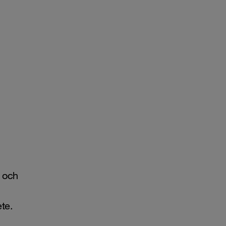
r och
te.