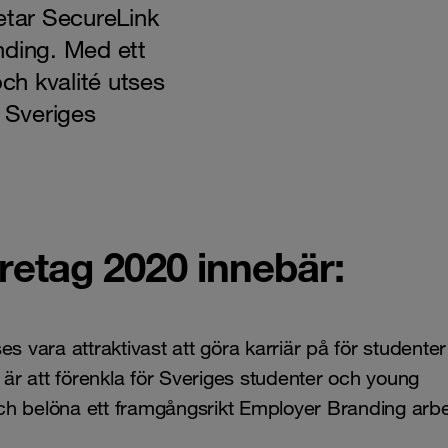
etar SecureLink
nding. Med ett
och kvalité utses
v Sveriges
retag 2020 innebär:
s vara attraktivast att göra karriär på för studente
r att förenkla för Sveriges studenter och young
 och belöna ett framgångsrikt Employer Branding arbe