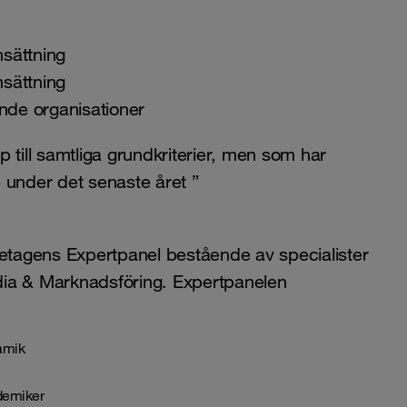
msättning
msättning
ande organisationer
 till samtliga grundkriterier, men som har
 under det senaste året ”
retagens Expertpanel bestående av specialister
dia & Marknadsföring. Expertpanelen
namik
demiker