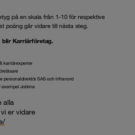
betyg på en skala från 1-10 för respektive
t poäng går vidare till nästa steg.
blir Karriärföretag.
 karriärexperter
öreläsare
re personaldirektör SAS och Infranord
ll exempel Jobline
 alla
vi er vidare
e/