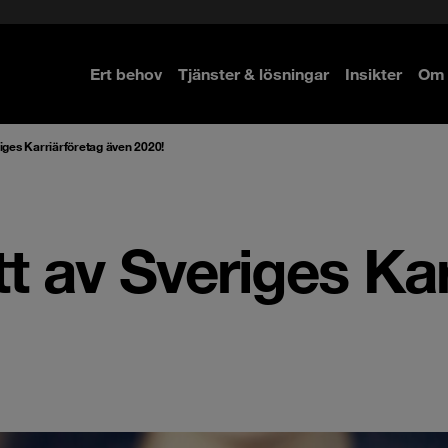
Ert behov
Tjänster & lösningar
Insikter
Om 
re
re
iges Karriärföretag även 2020!
t av Sveriges Kar