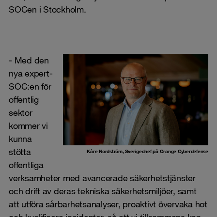
SOCen i Stockholm.
- Med den
nya expert-
SOC:en för
offentlig
sektor
kommer vi
kunna
stötta
Kåre Nordström, Sverigechef på Orange Cyberdefense
offentliga
verksamheter med avancerade säkerhetstjänster
och drift av deras tekniska säkerhetsmiljöer, samt
att utföra sårbarhetsanalyser, proaktivt övervaka
hot
och kvalificera incidenter, så att vi tillsammans kan