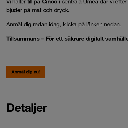
Cinco
Vi håller till på
i centrala Umeå där vi efter
bjuder på mat och dryck.
Anmäl dig redan idag, klicka på länken nedan.
Tillsammans – För ett säkrare digitalt samhäll
Anmäl dig nu!
Detaljer