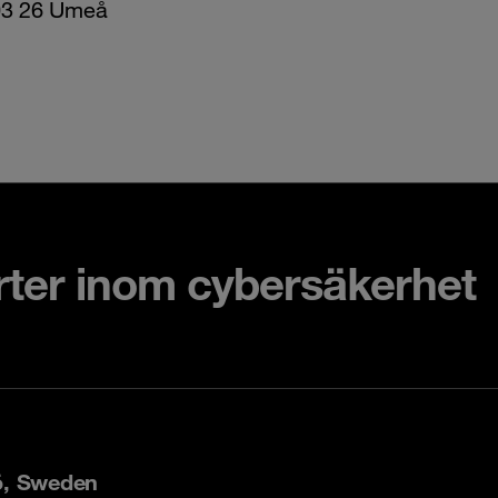
03 26 Umeå
rter inom cybersäkerhet
ö, Sweden