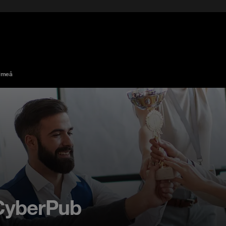
Umeå
CyberPub