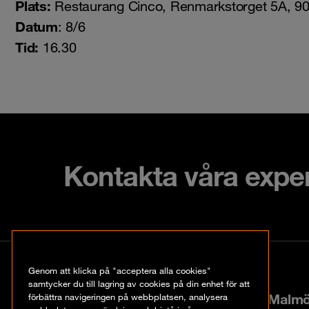
Plats:
Restaurang Cinco, Renmarkstorget 5A, 9
Datum
: 8/6
Tid:
16.30
Kontakta våra expe
Kontakt
Genom att klicka på "acceptera alla cookies"
samtycker du till lagring av cookies på din enhet för att
Hyllie boulevard 40, 21535 Malm
förbättra navigeringen på webbplatsen, analysera