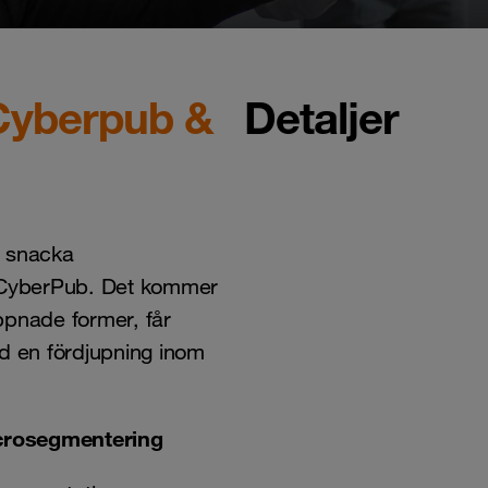
 Cyberpub &
Detaljer
h snacka
 CyberPub. Det kommer
ppnade former, får
ed en fördjupning inom
rosegmentering