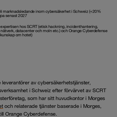
 bli marknadsledande inom
cybersäkerhet
i Schweiz (+20%
uropa senast 2027
 expertisen hos SCRT (
etisk hackning
, incidenthantering,
r, nätverk, datacenter och
moln
etc.) och Orange Cyberdefense
 kunskap om hotet)
 leverantörer av cybersäkerhetstjänster,
verksamhet i Schweiz efter förvärvet av SCRT
sterföretag, som har sitt huvudkontor i Morges
et
och relaterade tjänster baserade i Morges,
 till Orange Cyberdefense.