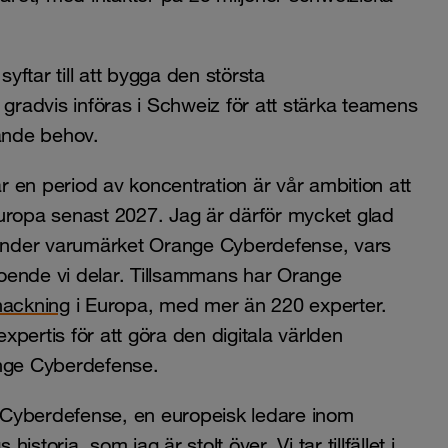
ftar till att bygga den största
radvis införas i Schweiz för att stärka teamens
ande behov.
n period av koncentration är vår ambition att
 Europa senast 2027. Jag är därför mycket glad
under varumärket Orange Cyberdefense, vars
troende vi delar. Tillsammans har Orange
hackning
i Europa, med mer än 220 experter.
pertis för att göra den digitala världen
ange Cyberdefense.
 Cyberdefense, en europeisk ledare inom
istoria, som jag är stolt över. Vi tar tillfället i