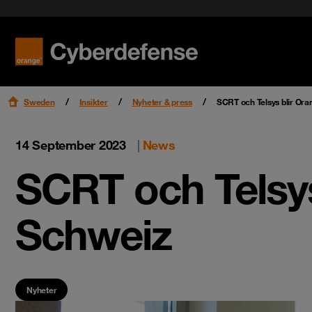
Nyheter & press
Certifieringar
Kvalitet
Read mo
Read mo
Karriär
Sweden
Insikter
Nyheter & press
SCRT och Telsys blir Or
14 September 2023
|
News
SCRT och Telsys
Schweiz
Nyheter