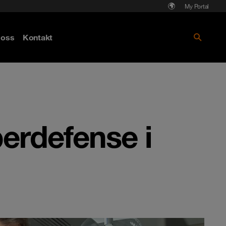
My Portal
Läs mer om Cyberattack - hot och
oss
Kontakt
skydd
erdefense i