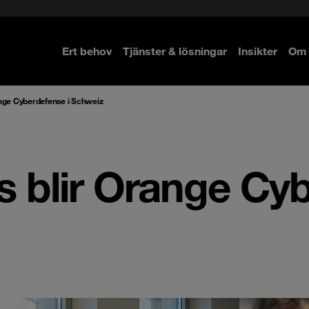
Ert behov
Tjänster & lösningar
Insikter
Om 
re
re
ange Cyberdefense i Schweiz
 blir Orange Cyb