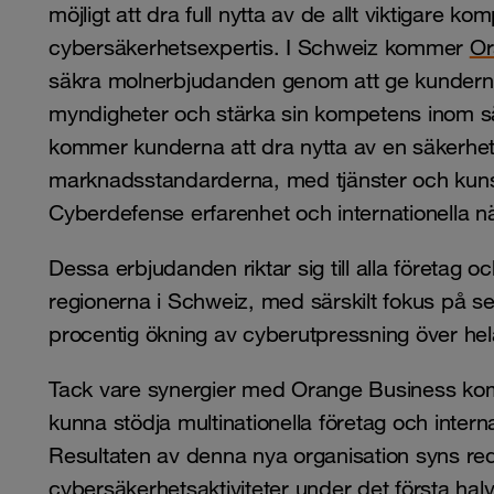
möjligt att dra full nytta av de allt viktigare 
cybersäkerhetsexpertis. I Schweiz kommer
Or
säkra molnerbjudanden genom att ge kunderna
myndigheter och stärka sin kompetens inom sä
kommer kunderna att dra nytta av en säkerhet
marknadsstandarderna, med tjänster och kun
Cyberdefense erfarenhet och internationella n
Dessa erbjudanden riktar sig till alla företag 
regionerna i Schweiz, med särskilt fokus på sek
procentig ökning av cyberutpressning över hela
Tack vare synergier med Orange Business ko
kunna stödja multinationella företag och interna
Resultaten av denna nya organisation syns red
cybersäkerhetsaktiviteter under det första hal