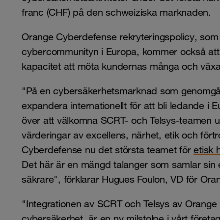
franc (CHF) på den schweiziska marknaden.
Orange Cyberdefense rekryteringspolicy, som sy
cybercommunityn i Europa, kommer också att g
kapacitet att möta kundernas många och väx
"På en cybersäkerhetsmarknad som genomgår e
expandera internationellt för att bli ledande i
över att välkomna SCRT- och Telsys-teamen 
värderingar av excellens, närhet, etik och för
Cyberdefense nu det största teamet för
etisk 
Det här är en mängd talanger som samlar sin ex
säkrare", förklarar Hugues Foulon, VD för Or
"Integrationen av SCRT och Telsys av Orange
cybersäkerhet, är en ny milstolpe i vårt företags h