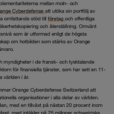
komplementariteterna mellan moln- och
ange Cyberdefense
att utöka sin portfölj av
 omfattande stöd till
företag
och offentliga
kerhetskopiering och återställning. Omvänt
snivå som är utformad enligt de högsta
skap om hotbilden som stärks av Orange
ärvaro.
och myndigheter i de fransk- och tysktalande
torn för finansiella tjänster, som har sett en 11-
 världen i år.
mmer Orange Cyberdefense Switzerland att
tionella organisationer i alla delar av världen.
an, med en tillväxt på nästan 20 procent inom
våret, med intäkter på 25 miljoner schweiziska