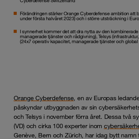
Cyberdefense Switzerland
Förändringen stärker Orange Cyberdefense ambition att
under första halvåret 2023) och i större utsträckning i E
I synnerhet kommer det att dra nytta av den kombinerade
managerade tjänster
och rådgivning), Telsys (infrastruktu
(24x7 operativ kapacitet, managerade tjänster och global
Orange Cyberdefense
, en av Europas ledande
påskyndar utbyggnaden av sin cybersäkerhets
och Telsys i november förra året. Dessa två sy
(VD) och cirka 100 experter inom
cybersäkerh
Genève, Bern och Zürich, har idag bytt namn