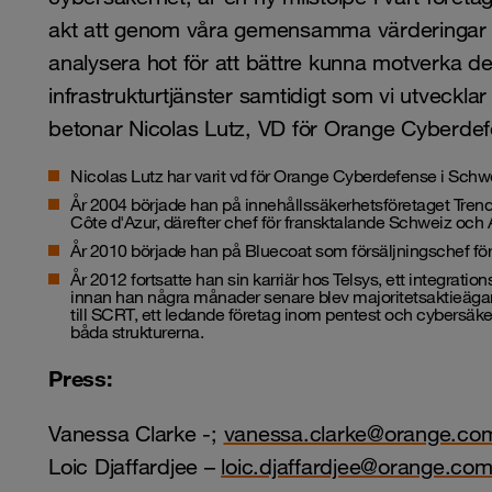
akt att genom våra gemensamma värderingar u
analysera hot för att bättre kunna motverka d
infrastrukturtjänster samtidigt som vi utvecklar
betonar Nicolas Lutz, VD för Orange Cyberde
Nicolas Lutz har varit vd för Orange Cyberdefense i Schw
År 2004 började han på innehållssäkerhetsföretaget Tren
Côte d'Azur, därefter chef för fransktalande Schweiz och 
År 2010 började han på Bluecoat som försäljningschef för 
År 2012 fortsatte han sin karriär hos Telsys, ett integrati
innan han några månader senare blev majoritetsaktieägare
till SCRT, ett ledande företag inom pentest och cybersäk
båda strukturerna.
Press:
Vanessa Clarke -;
vanessa.clarke@orange.co
Loic Djaffardjee –
loic.djaffardjee@orange.co