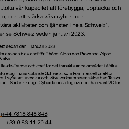
töka vår kapacitet att förebygga, upptäcka och
em, och att stärka våra cyber- och
 våra aktiviteter och tjänster i hela Schweiz",
fense Schweiz sedan januari 2023.
eiz sedan den 1 januari 2023
dmicro och blev chef för Rhône-Alpes och Provence-Alpes-
Afrika
Ile-de-France och chef för det fransktalande området i Afrika
onsföretag i fransktalande Schweiz, som kommersiell direktör
. I syfte att utveckla och växa verksamheten sålde han Telsys
erhet. Sedan Orange Cyberdefense tog över har han varit VD för
m
+44 7818 848 848
m
- +33 6 83 11 20 44