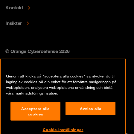
Kontakt
Insikter
© Orange Cyberdefense 2026
Legal Notice
Privacy policy
Genom att klicka på "acceptera alla cookies" samtycker du till
lagring av cookies på din enhet för att förbättra navigeringen på
Vulnerability policy
webbplatsen, analysera webbplatsens användning och bistå i
våra marknadsföringsinsatser.
Cookie Policy
Acceptera alla
Avvisa alla
Compliance
cookies
Disclaimer
Cookie-inställningar