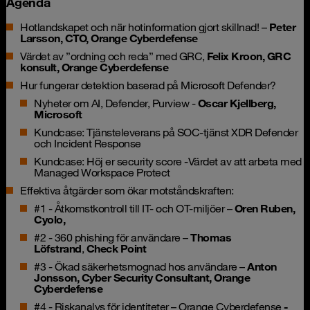
Agenda
Hotlandskapet och när hotinformation gjort skillnad! –
Peter
Larsson, CTO, Orange Cyberdefense
Värdet av ”ordning och reda” med
GRC
,
Felix Kroon, GRC
konsult, Orange Cyberdefense
Hur fungerar detektion baserad på
Microsoft Defender
?
Nyheter om AI, Defender, Purview -
Oscar Kjellberg,
Microsoft
Kundcase: Tjänsteleverans på
SOC
-tjänst XDR Defender
och Incident Response
Kundcase: Höj er security score -Värdet av att arbeta med
Managed Workspace Protect
Effektiva åtgärder som ökar motståndskraften:
#1 - Åtkomstkontroll till IT- och
OT
-miljöer –
Oren Ruben,
Cyolo,
#2 - 360 phishing för användare –
Thomas
Löfstrand
,
Check Point
#3 - Ökad säkerhetsmognad hos användare –
Anton
Jonsson, Cyber Security Consultant, Orange
Cyberdefense
#4 - Riskanalys för identiteter – Orange Cyberdefense
-