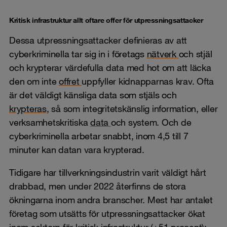
Kritisk infrastruktur allt oftare offer för utpressningsattacker
Dessa utpressningsattacker definieras av att
cyberkriminella tar sig in i företags
nätverk
och stjäl
och krypterar värdefulla data med hot om att läcka
den om inte
offret
uppfyller kidnapparnas krav. Ofta
är det väldigt känsliga data som stjäls och
krypteras
, så som integritetskänslig information, eller
verksamhetskritiska
data
och system. Och de
cyberkriminella arbetar snabbt, inom 4,5 till 7
minuter kan datan vara krypterad.
Tidigare har tillverkningsindustrin varit väldigt hårt
drabbad, men under 2022 återfinns de stora
ökningarna inom andra branscher. Mest har antalet
företag som utsätts för utpressningsattacker ökat
inom sektorn för kritisk infrastruktur (+51 procent);