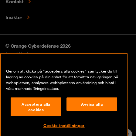
Kontakt
Insikter
© Orange Cyberdefense 2026
Legal Notice
Privacy policy
Genom att klicka på "acceptera alla cookies" samtycker du till
lagring av cookies på din enhet för att förbättra navigeringen på
Vulnerability policy
webbplatsen, analysera webbplatsens användning och bistå i
våra marknadsföringsinsatser.
Cookie Policy
Acceptera alla
Avvisa alla
Compliance
cookies
Disclaimer
Cookie-inställningar
Contact
24/7 incident