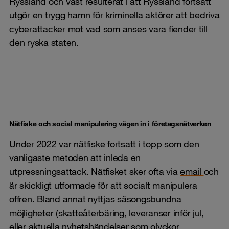
Ryssland och väst resulterat i att Ryssland fortsatt
utgör en trygg hamn för kriminella aktörer att bedriva
cyberattacker
mot vad som anses vara fiender till
den ryska staten.
Nätfiske och social manipulering vägen in i företagsnätverken
Under 2022 var
nätfiske
fortsatt i topp som den
vanligaste metoden att inleda en
utpressningsattack. Nätfisket sker ofta via
email
och
är skickligt utformade för att socialt manipulera
offren. Bland annat nyttjas säsongsbundna
möjligheter (skatteåterbäring, leveranser inför jul,
eller aktuella nyhetshändelser som olyckor,