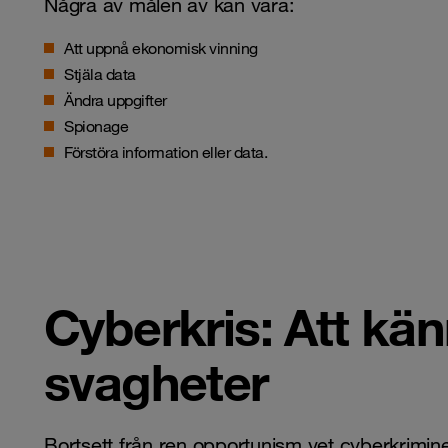
Några av målen av kan vara:
Att uppnå ekonomisk vinning
Stjäla data
Ändra uppgifter
Spionage
Förstöra information eller data.
Cyberkris: Att känn
svagheter
Bortsett från ren opportunism vet
cyberkrimine