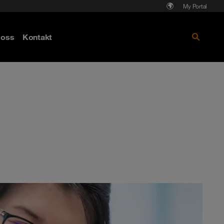
My Portal
Läs mer om Cyberattack - hot och
oss
Kontakt
skydd