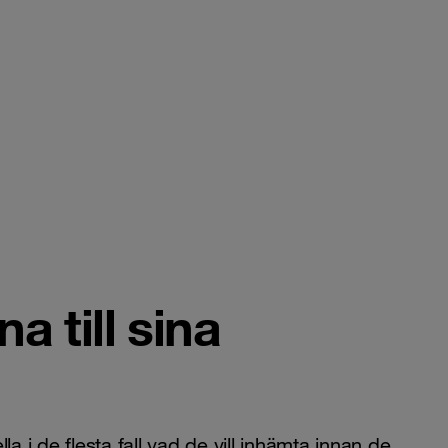
a till sina
lla
i de flesta fall vad de vill inhämta innan de