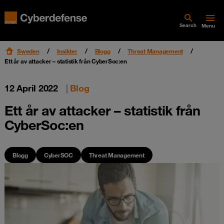
Search
Menu
Sweden
Insikter
Blogg
Threat Management
Ett år av attacker – statistik från CyberSoc:en
12 April 2022
|
Blog
Ett år av attacker – statistik från
CyberSoc:en
Blogg
CyberSOC
Threat Management