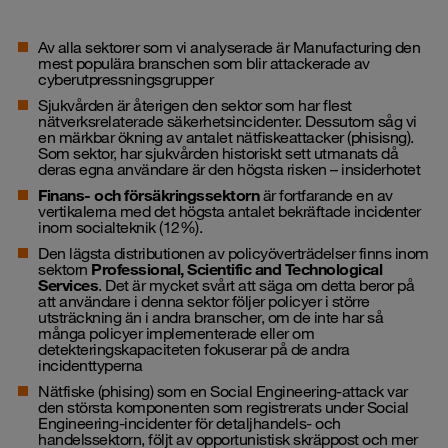
Av alla sektorer som vi analyserade är Manufacturing den
mest populära branschen som blir attackerade av
cyberutpressningsgrupper
Sjukvården
är återigen den sektor som har flest
nätverksrelaterade säkerhetsincidenter. Dessutom såg vi
en märkbar ökning av antalet nätfiskeattacker (phisisng).
Som sektor, har sjukvården historiskt sett utmanats då
deras egna användare är den högsta risken – insiderhotet
Finans- och försäkringssektorn
är fortfarande en av
vertikalerna med det högsta antalet bekräftade incidenter
inom socialteknik (12%).
Den lägsta distributionen av policyöverträdelser finns inom
sektorn
Professional, Scientific and Technological
Services
. Det är mycket svårt att säga om detta beror på
att användare i denna sektor följer policyer i större
utsträckning än i andra branscher, om de inte har så
många policyer implementerade eller om
detekteringskapaciteten fokuserar på de andra
incidenttyperna
Nätfiske (phising) som en Social Engineering-attack var
den största komponenten som registrerats under Social
Engineering-incidenter för detaljhandels- och
handelssektorn, följt av opportunistisk skräppost och mer