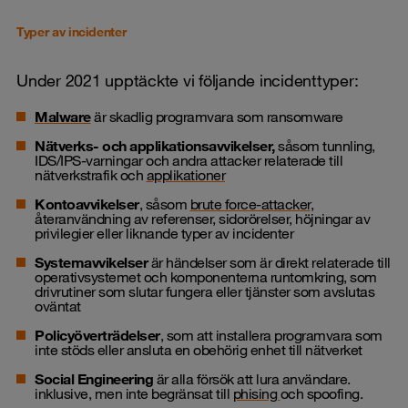
Typer av incidenter
Under 2021 upptäckte vi följande incidenttyper:
Malware
är skadlig programvara som ransomware
Nätverks- och applikationsavvikelser,
såsom tunnling,
IDS/IPS-varningar och andra attacker relaterade till
nätverkstrafik och
applikationer
Kontoavvikelser
, såsom
brute force-attacker
,
återanvändning av referenser, sidorörelser, höjningar av
privilegier eller liknande typer av incidenter
Systemavvikelser
är händelser som är direkt relaterade till
operativsystemet och komponenterna runtomkring, som
drivrutiner som slutar fungera eller tjänster som avslutas
oväntat
Policyöverträdelser
, som att installera programvara som
inte stöds eller ansluta en obehörig enhet till nätverket
Social Engineering
är alla försök att lura användare.
inklusive, men inte begränsat till
phising
och spoofing.