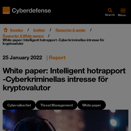
Search
Menu
Sweden
Insikter
Rapporter & guider
Rapporter & White papers
White paper: Intelligent hotrapport -Cyberkriminellas intresse för
kryptovalutor
25 January 2022
|
Report
White paper: Intelligent hotrapport
-Cyberkriminellas intresse för
kryptovalutor
Cybersäkerhet
Threat Management
White paper