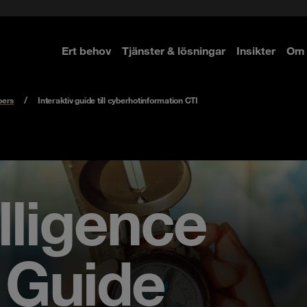
Ert behov
Tjänster & lösningar
Insikter
Om 
re
re
pers
Interaktiv guide till cyberhotinformation CTI
lligence
e Guide