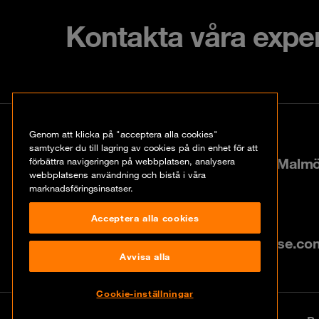
Kontakta våra expe
Kontakt
Genom att klicka på "acceptera alla cookies"
samtycker du till lagring av cookies på din enhet för att
Hyllie boulevard 40, 21535 Malm
förbättra navigeringen på webbplatsen, analysera
webbplatsens användning och bistå i våra
marknadsföringsinsatser.
+46 10 202 20 13
Acceptera alla cookies
info@se.orangecyberdefense.co
Avvisa alla
Cookie-inställningar