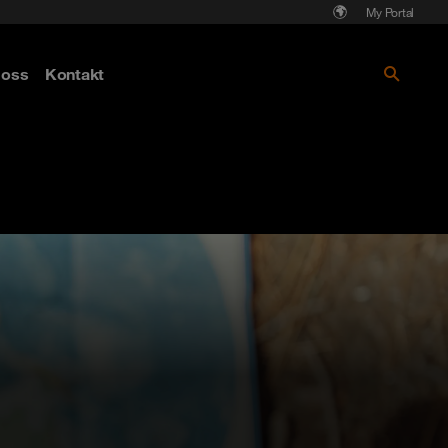
My Portal
Läs mer om Cyberattack - hot och
oss
Kontakt
skydd