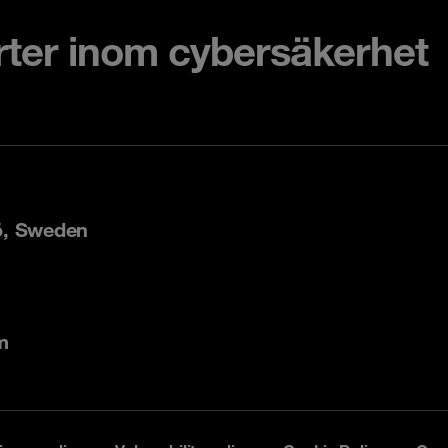
rter inom cybersäkerhet
ö, Sweden
m