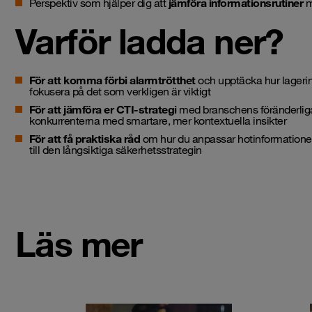
Perspektiv som hjälper dig att
jämföra informationsrutiner
m
Varför ladda ner?
För att komma förbi alarmtrötthet
och upptäcka hur lagerind
fokusera på det som verkligen är viktigt
För att jämföra er CTI-strategi
med branschens föränderliga 
konkurrenterna med smartare, mer kontextuella insikter
För att få praktiska råd
om hur du anpassar hotinformationen t
till den långsiktiga säkerhetsstrategin
Läs mer