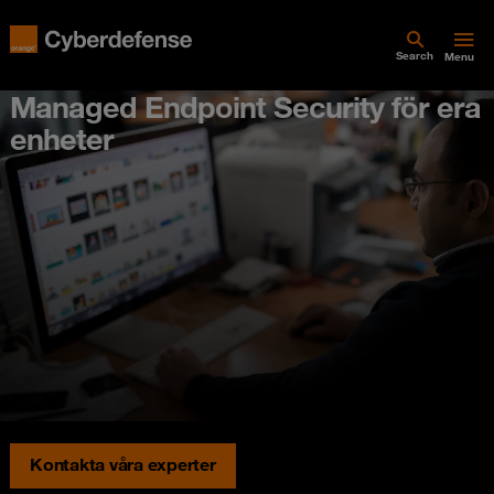
Search
Menu
Managed Endpoint Security för era
enheter
Kontakta våra experter