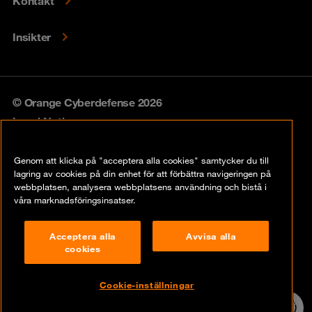
Kontakt
Insikter
© Orange Cyberdefense 2026
Legal Notice
Privacy policy
Genom att klicka på "acceptera alla cookies" samtycker du till
lagring av cookies på din enhet för att förbättra navigeringen på
Vulnerability policy
webbplatsen, analysera webbplatsens användning och bistå i
våra marknadsföringsinsatser.
Cookie Policy
Acceptera alla
Avvisa alla
Compliance
cookies
Disclaimer
Cookie-inställningar
Contact
24/7 incident