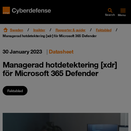
Search
Menu
Sweden
Insikter
Rapporter & guider
Faktablad
Managerad hotdetektering [xdr] för Microsoft 365 Defender
30 January 2023
|
Datasheet
Managerad hotdetektering [xdr]
för Microsoft 365 Defender
Faktablad