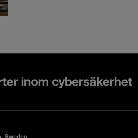
rter inom cybersäkerhet
ö, Sweden