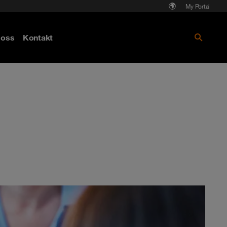
My Portal
Läs mer om Cyberattack - hot och
oss
Kontakt
skydd