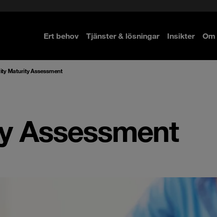
Ert behov
Tjänster & lösningar
Insikter
Om 
re
re
ity Maturity Assessment
ty Assessment