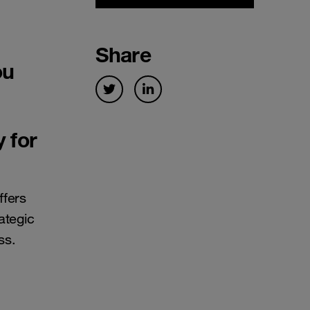
Share
ou
 for
ffers
ategic
ss.