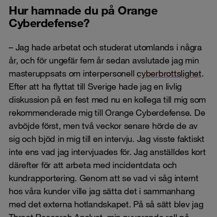
Hur hamnade du på Orange
Cyberdefense?
– Jag hade arbetat och studerat utomlands i några
år, och för ungefär fem år sedan avslutade jag min
masteruppsats om interpersonell
cyberbrottslighet
.
Efter att ha flyttat till Sverige hade jag en livlig
diskussion på en fest med nu en kollega till mig som
rekommenderade mig till Orange Cyberdefense. De
avböjde först, men två veckor senare hörde de av
sig och bjöd in mig till en intervju. Jag visste faktiskt
inte ens vad jag intervjuades för. Jag anställdes kort
därefter för att arbeta med incidentdata och
kundrapportering. Genom att se vad vi såg internt
hos våra kunder ville jag sätta det i sammanhang
med det externa hotlandskapet. På så sätt blev jag
Threat Research Analyst, min nuvarande roll på