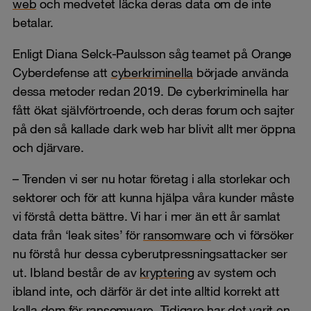
web
och medvetet läcka deras data om de inte
betalar.
Enligt Diana Selck-Paulsson såg teamet på Orange
Cyberdefense att
cyberkriminella
började använda
dessa metoder redan 2019. De cyberkriminella har
fått ökat självförtroende, och deras forum och sajter
på den så kallade dark web har blivit allt mer öppna
och djärvare.
– Trenden vi ser nu hotar företag i alla storlekar och
sektorer och för att kunna hjälpa våra kunder måste
vi förstå detta bättre. Vi har i mer än ett år samlat
data från ‘leak sites’ för
ransomware
och vi försöker
nu förstå hur dessa cyberutpressningsattacker ser
ut. Ibland består de av
kryptering
av system och
ibland inte, och därför är det inte alltid korrekt att
kalla dem för ransomware. Tidigare har det varit en