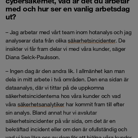
cybersäkerhet, vad är det du arbetar
med och hur ser en vanlig arbetsdag
ut?
– Jag arbetar med vårt team inom hotanalys och jag
analyserar data från olika
säkerhetsincidenter
. De
insikter vi får fram delar vi med våra kunder, säger
Diana Selck-Paulsson.
– Ingen dag är den andra lik. I allmänhet kan man
dela in mitt arbete i två områden. Den ena sidan är
dataanalys, där vi tittar på de uppkomna
säkerhetsincidenterna hos våra kunder och vad
våra
säkerhetsanalytiker
har kommit fram till efter
sin analys. Bland annat hur vi avslutar
säkerhetsincidenter på vår sida, om det är en
bekräftad incident eller om den är ofullständig och
vad vi kan lära oss av dem för att hjälpa våra kunder