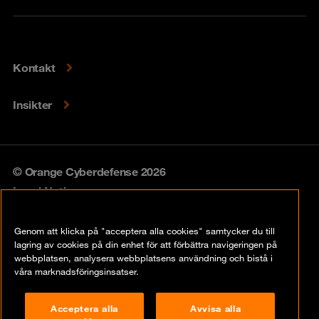
Kontakt
Insikter
© Orange Cyberdefense 2026
Legal Notice
Privacy policy
Genom att klicka på "acceptera alla cookies" samtycker du till
lagring av cookies på din enhet för att förbättra navigeringen på
Vulnerability policy
webbplatsen, analysera webbplatsens användning och bistå i
våra marknadsföringsinsatser.
Cookie Policy
Acceptera alla
Avvisa alla
Compliance