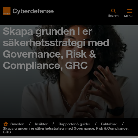
Search
Menu
Skapa grunden i er
säkerhetsstrategi med
Governance, Risk &
Compliance, GRC
Sweden
Insikter
Rapporter & guider
Faktablad
Skapa grunden i er säkerhetsstrategi med Governance, Risk & Compliance,
GRC