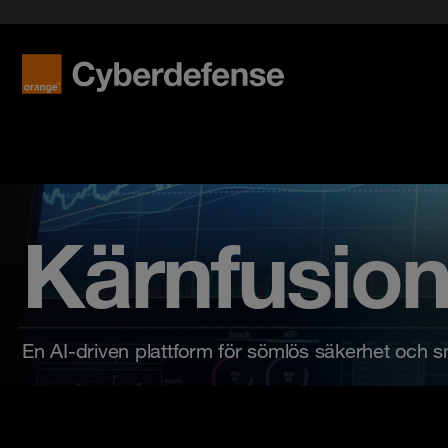
Nyheter & press
Certifieringar
Kvalitet
Read mo
Read mo
Karriär
Kärnfusion
En AI-driven plattform för sömlös säkerhet och sm