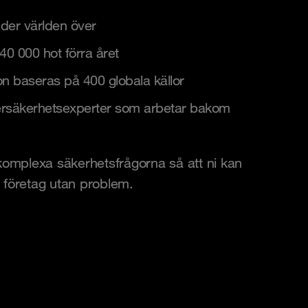
nder världen över
40 000 hot förra året
on baseras på 400 globala källor
bersäkerhetsexperter som arbetar bakom
omplexa säkerhetsfrågorna så att ni kan
t företag utan problem.