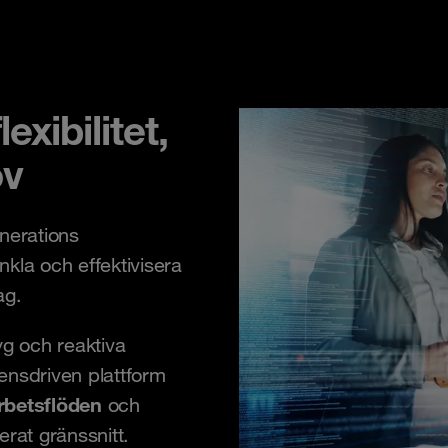
exibilitet,
ov
nerations
nkla och effektivisera
ag.
yg och reaktiva
gensdriven plattform
rbetsflöden
och
rerat gränssnitt.