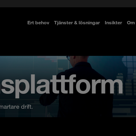
Ert behov
Tjänster & lösningar
Insikter
Om 
re
re
splattform
artare drift.