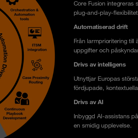
Core Fusion integreras s
plug-and-play-flexibilit
Automatiserad drift
Från larmprioritering ti
uppgifter och påskyndar
Drivs av intelligens
Utnyttjar Europas största
fördjupade, kontextuella 
Drivs av AI
Inbyggd AI-assistans på 
en smidig upplevelse.