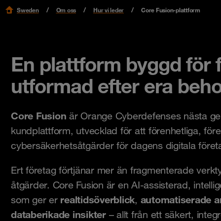
Sweden
Om oss
Hur vi leder
Core Fusion-plattform
En plattform byggd för fl
utformad efter era beh
Core Fusion
är Orange Cyberdefenses nästa ge
kundplattform, utvecklad för att förenhetliga, före
cybersäkerhetsåtgärder för dagens digitala föret
Ert företag förtjänar mer än fragmenterade verkt
åtgärder. Core Fusion är en AI-assisterad, intelli
realtidsöverblick
automatiserade a
som ger er
,
databerikade insikter
– allt från ett säkert, integ