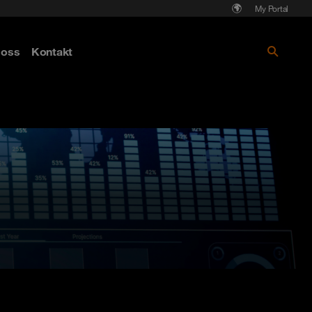
My Portal
Läs mer om Cyberattack - hot och
oss
Kontakt
skydd