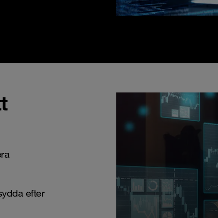
t
era
ydda efter