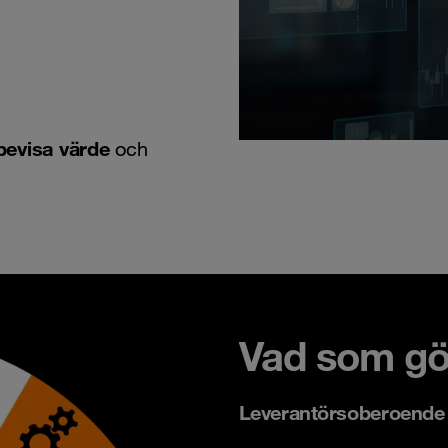
bevisa värde
och
Vad som gör
Leverantörsoberoende