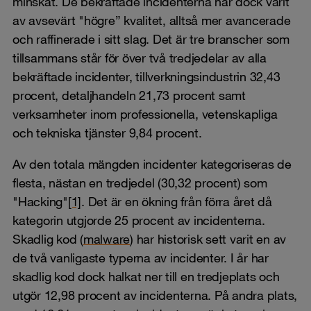
minskat. De bekräftade incidenterna har dock varit
av avsevärt "högre” kvalitet, alltså mer avancerade
och raffinerade i sitt slag. Det är tre branscher som
tillsammans står för över två tredjedelar av alla
bekräftade incidenter, tillverkningsindustrin 32,43
procent, detaljhandeln 21,73 procent samt
verksamheter inom professionella, vetenskapliga
och tekniska tjänster 9,84 procent.
Av den totala mängden incidenter kategoriseras de
flesta, nästan en tredjedel (30,32 procent) som
"Hacking"
[1]
. Det är en ökning från förra året då
kategorin utgjorde 25 procent av incidenterna.
Skadlig kod (
malware
) har historisk sett varit en av
de två vanligaste typerna av incidenter. I år har
skadlig kod dock halkat ner till en tredjeplats och
utgör 12,98 procent av incidenterna. På andra plats,