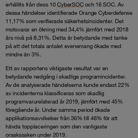
erhållits från dess 10
CyberSOC
och 16 SOC. Av
dessa händelser identifierade Orange Cyberdefense
11,17% som verifierade säkerhetsincidenter. Det
motsvarar en ökning med 34,4% jämfört med 2018
års nivå på 8,31%. Detta är betydande med tanke
på att det totala antalet evenemang ökade med
mindre än 3%.
Ett av rapportens viktigaste resultat var en
betydande nedgång i skadliga programincidenter.
Av de analyserade händelserna kunde endast 22%
av incidenterna klassificeras som skadlig
programvarurelaterad år 2019, jämfört med 45%
föregående år. Under samma period ökade
applikationsavvikelser från 36% till 46% för att
hävda topplaceringen som den vanligaste
orsakssaken under 2019.