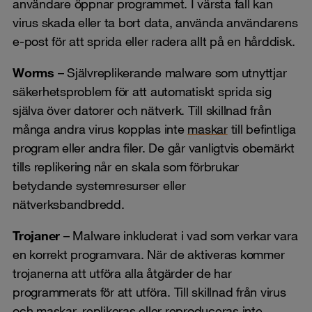
användare öppnar programmet. I värsta fall kan
virus skada eller ta bort data, använda användarens
e-post för att sprida eller radera allt på en hårddisk.
Worms
– Självreplikerande malware som utnyttjar
säkerhetsproblem för att automatiskt sprida sig
själva över datorer och nätverk. Till skillnad från
många andra virus kopplas inte
maskar
till befintliga
program eller andra filer. De går vanligtvis obemärkt
tills replikering når en skala som förbrukar
betydande systemresurser eller
nätverksbandbredd.
Trojaner
– Malware inkluderat i vad som verkar vara
en korrekt programvara. När de aktiveras kommer
trojanerna att utföra alla åtgärder de har
programmerats för att utföra. Till skillnad från virus
och
maskar
, replikeras eller reproduceras inte