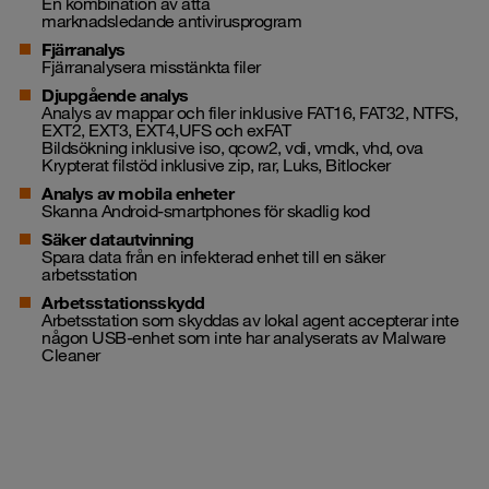
En kombination av åtta
marknadsledande
antivirusprogram
Fjärranalys
Fjärranalysera misstänkta filer
Djupgående analys
Analys
av mappar och filer inklusive FAT16, FAT32, NTFS,
EXT2, EXT3, EXT4,UFS och exFAT
Bildsökning inklusive iso, qcow2, vdi, vmdk, vhd, ova
Krypterat filstöd inklusive zip, rar, Luks, Bitlocker
Analys av mobila enheter
Skanna
Android
-smartphones för skadlig kod
Säker datautvinning
Spara data från en
infekterad
enhet till en säker
arbetsstation
Arbetsstationsskydd
Arbetsstation som skyddas av lokal agent accepterar inte
någon
USB-enhet
som inte har analyserats av Malware
Cleaner