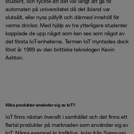
student, och tyckte att det var långt att gå till
automaten på universitetet då det ibland var
slutsålt, eller nyss påfyllt och därmed innehöll för
varma drickor. Med hjälp av tre ytterligare studenter
kopplade de upp något som kan ses som något av
det första IoT-enheterna. Termen IoT myntades dock
först år 1999 av den brittiske teknologen Kevin
Ashton.
Vilka produkter använder sig av IoT?
IoT finns nästan överallt i samhället och det finns ett
flertal produkter på marknaden som använder sig av
IoT. Några exempel är trafikljus, kylar från Samsung,