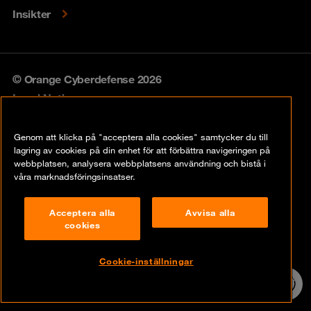
Insikter
© Orange Cyberdefense 2026
Legal Notice
Privacy policy
Genom att klicka på "acceptera alla cookies" samtycker du till
lagring av cookies på din enhet för att förbättra navigeringen på
Vulnerability policy
webbplatsen, analysera webbplatsens användning och bistå i
våra marknadsföringsinsatser.
Cookie Policy
Acceptera alla
Avvisa alla
Compliance
cookies
Disclaimer
Cookie-inställningar
Contact
24/7 incident
hotline