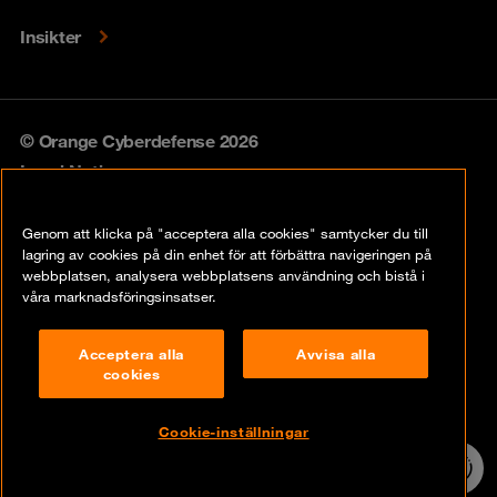
Insikter
© Orange Cyberdefense 2026
Legal Notice
Privacy policy
Genom att klicka på "acceptera alla cookies" samtycker du till
lagring av cookies på din enhet för att förbättra navigeringen på
Vulnerability policy
webbplatsen, analysera webbplatsens användning och bistå i
våra marknadsföringsinsatser.
Cookie Policy
Acceptera alla
Avvisa alla
Compliance
cookies
Disclaimer
Cookie-inställningar
Contact
24/7 incident
hotline