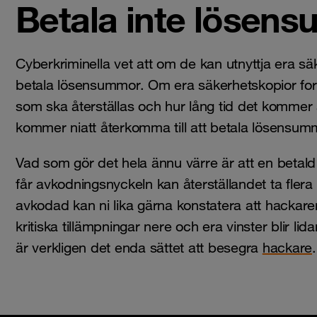
Betala inte lösen
Cyberkriminella vet att om de kan utnyttja era säk
betala lösensummor. Om era säkerhetskopior for
som ska återställas och hur lång tid det kommer 
kommer niatt återkomma till att betala lösensum
Vad som gör det hela ännu värre är att en betal
får avkodningsnyckeln kan återställandet ta flera
avkodad kan ni lika gärna konstatera att hackaren 
kritiska tillämpningar nere och era vinster blir lid
är verkligen det enda sättet att besegra
hackare
.