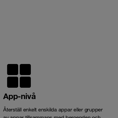
App-nivå
Återställ enkelt enskilda appar eller grupper
av
appar
tillsammans med beroenden och