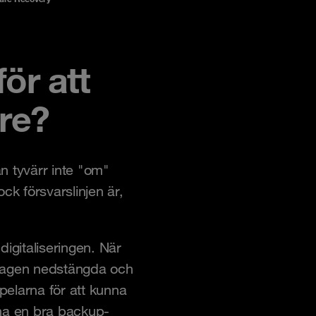
för att
re?
an tyvärr inte "om"
ck försvarslinjen är,
digitaliseringen. När
etagen nedstängda och
 pelarna för att kunna
 ha en bra backup-