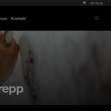
My Portal
Läs mer om Cyberattack - hot och
oss
Kontakt
skydd
repp