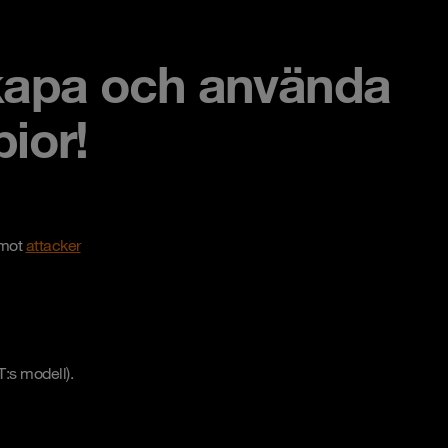
 skapa och använda
ior!
 mot
attacker
T:s modell).