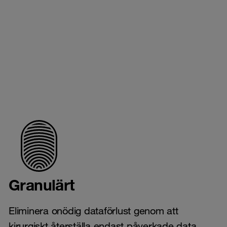
Granulärt
Eliminera onödig dataförlust genom att
kirurgiskt återställa endast påverkade data.