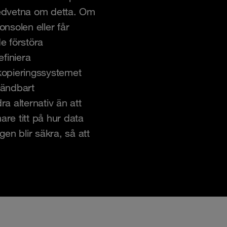
 medvetna om detta. Om
onsolen eller får
e förstöra
finiera
skopieringssystemet
vändbart
a alternativ än att
are titt på hur data
gen blir säkra, så att