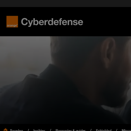
Sweden
Insikter
Rapporter & guider
Faktablad
Micro