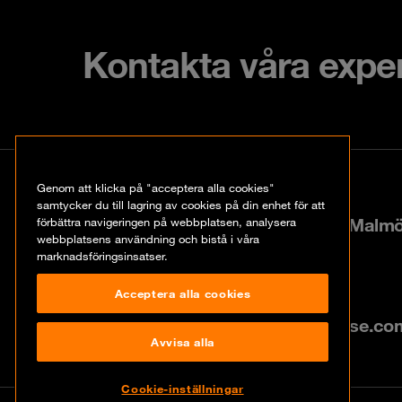
Kontakta våra expe
Kontakt
Genom att klicka på "acceptera alla cookies"
samtycker du till lagring av cookies på din enhet för att
Hyllie boulevard 40, 21535 Malm
förbättra navigeringen på webbplatsen, analysera
webbplatsens användning och bistå i våra
marknadsföringsinsatser.
+46 10 202 20 13
Acceptera alla cookies
info@se.orangecyberdefense.co
Avvisa alla
Cookie-inställningar