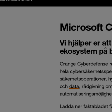
Microsoft C
Vi hjälper er a
ekosystem på b
Orange Cyberdefense rå
hela cybersäkerhetsspek
säkerhetsoperationer, hy
och
data
, rådgivning om 
automatiseringsmöjligh
Ladda ner faktabladet f