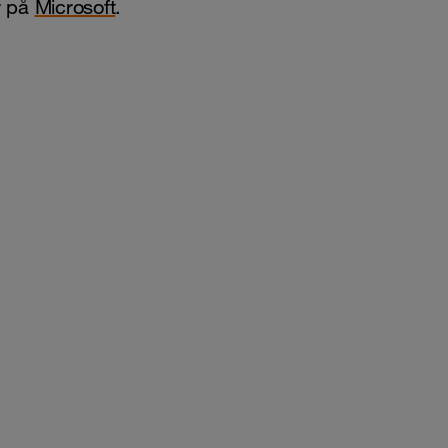
r på
Microsoft
.