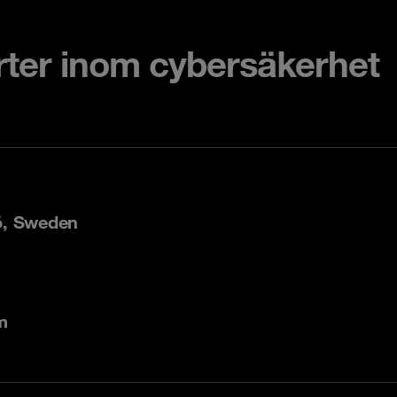
rter inom cybersäkerhet
ö, Sweden
m