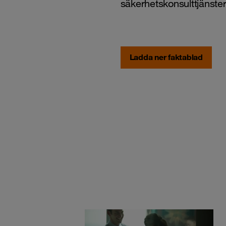
säkerhetskonsulttjänste
Ladda ner faktablad