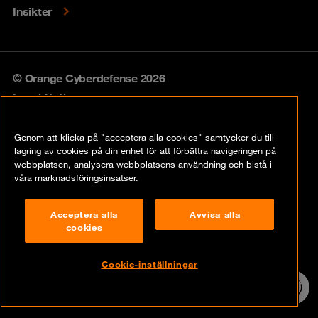
Insikter
© Orange Cyberdefense 2026
Legal Notice
Privacy policy
Genom att klicka på "acceptera alla cookies" samtycker du till
lagring av cookies på din enhet för att förbättra navigeringen på
Vulnerability policy
webbplatsen, analysera webbplatsens användning och bistå i
våra marknadsföringsinsatser.
Cookie Policy
Acceptera alla
Avvisa alla
Compliance
cookies
Disclaimer
Cookie-inställningar
Contact
24/7 incident
hotline