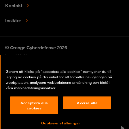
Kontakt
Insikter
© Orange Cyberdefense 2026
Legal Notice
Privacy policy
Genom att klicka på "acceptera alla cookies" samtycker du till
lagring av cookies på din enhet för att förbättra navigeringen på
Vulnerability policy
webbplatsen, analysera webbplatsens användning och bistå i
våra marknadsföringsinsatser.
Cookie Policy
Acceptera alla
Avvisa alla
Compliance
cookies
Disclaimer
Cookie-inställningar