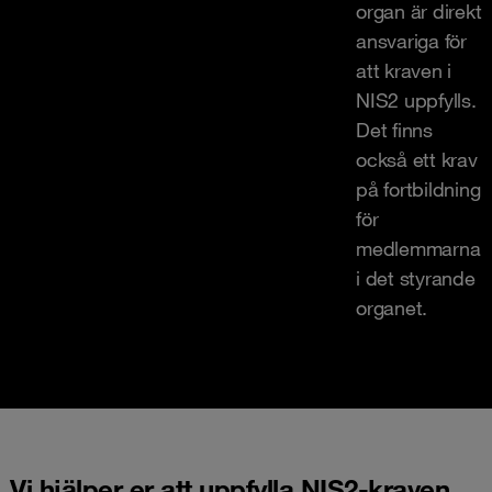
organ är direkt
ansvariga för
att kraven i
NIS2 uppfylls.
Det finns
också ett krav
på fortbildning
för
medlemmarna
i det styrande
organet.
Vi hjälper er att uppfylla NIS2-kraven