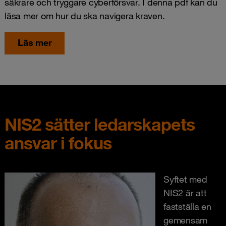
säkrare och tryggare cyberförsvar. I denna pdf kan du
läsa mer om hur du ska navigera kraven.
Läs mer
NIS2 sätter ledarskapets
ansvar i fokus
Syftet med
NIS2 är att
fastställa en
gemensam