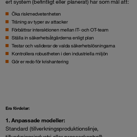
ert system (befintligt eller planerat) har som mål att:
Öka riskmedvetenheten
Träning av typer av
attacker
Förbättrar interaktionen mellan
IT- och
OT-team
Ställa in
säkerhetsåtgärderna
enligt plan
Testar och validerar de valda säkerhetslösningarna
Kontrollera robustheten i den
industriella
miljön
Gör er redo för
krishantering
Era fördelar:
1. Anpassade modeller:
Standard (tillverkningsproduktionslinje,
tillverkningsindustri eller processkontroll)