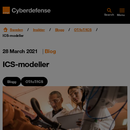
Search
Menu
Sweden
Insikter
Blogg
OT/IoT/ICS
ICS-modeller
28 March 2021
|
Blog
ICS-modeller
Blogg
OT/IoT/ICS