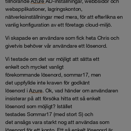
tillhörande
Azure
AD-inställningar, webbsidor och
webapplikationer, lagringskonton,
nätverksinställningar med mera, för att efterlikna en
vanlig konfiguration av ett företags cloud-miljö.
Vi skapade en användare som fick heta Chris och
givetvis behöver vår användare ett lösenord.
Vi testade om det var möjligt att sätta ett
enkelt och mycket vanligt
förekommande lösenord, sommar17, men
det uppfyllde inte kraven för godkänt
lösenord i
Azure
. Ok, vad händer om användaren
insisterar på att försöka hitta ett så enkelt
lösenord som möjligt? Istället
testades Sommar17 (med stort S) och
det ansågs vara starkt nog att användas som
lösenord för ett konto. Ett så enkelt lösenord är