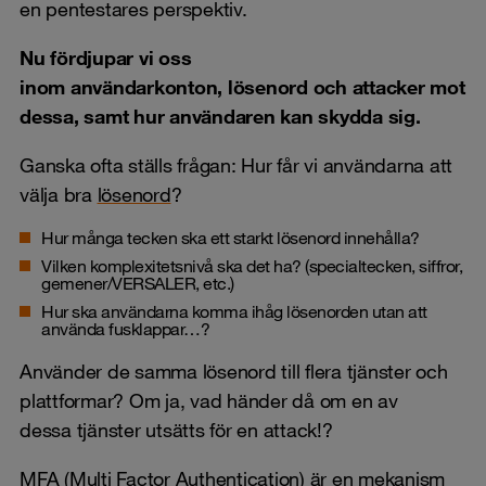
en pentestares perspektiv.
Nu fördjupar vi oss
inom användarkonton, lösenord och attacker mot
dessa, samt hur användaren kan skydda sig.
Ganska ofta ställs frågan: Hur får vi användarna att
välja bra
lösenord
?
Hur många tecken ska ett starkt lösenord innehålla?
Vilken komplexitetsnivå ska det ha? (specialtecken, siffror,
gemener/VERSALER, etc.)
Hur ska användarna komma ihåg lösenorden utan att
använda fusklappar…?
Använder de samma lösenord till flera tjänster och
plattformar? Om ja, vad händer då om en av
dessa tjänster utsätts för en attack!?
MFA
(Multi Factor Authentication) är en mekanism