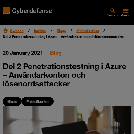
Search
Menu
Sweden
Insikter
Blogg
Molnsäkerhet
Del 2 Penetrationstestning i Azure – Användarkonton och lösenordsattacker
20 January 2021
|
Blog
Del 2 Penetrationstestning i Azure
– Användarkonton och
lösenordsattacker
Blogg
Molnsäkerhet