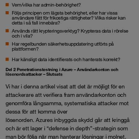
Vem/vilka har admin-behörighet?
Följs principen om lägsta behörighet, eller har vissa
användare fått för frikostiga rättigheter? Vilka risker kan
detta i så fall innebära?
Används rätt krypteringsverktyg? Krypteras data i rörelse
och i vila?
Har regelbunden säkerhetsuppdatering utförts på
plattformen?
Har känsligt data identifierats och hanterats korrekt?
Del 2 Penetrationstestning i Azure – Användarkonton och
lösenordsattacker – Slutsats
Vi har i denna artikel visat att det är möjligt för en
attackerare att verifiera fram användarkonton och
genomföra långsamma, systematiska attacker mot
dessa för att komma över
lösenorden. Azures inbyggda skydd går att kringgå
och är ett lager i “defense in depth”-strategin som
man bör följa när man hanterar lösningar i molnet.