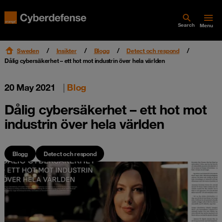
Search
Menu
Sweden
Insikter
Blogg
Detect och respond
Dålig cybersäkerhet – ett hot mot industrin över hela världen
20 May 2021
|
Blog
Dålig cybersäkerhet – ett hot mot
industrin över hela världen
Blogg
Detect och respond