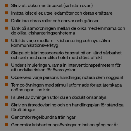
Skriv ett dokumentärpaket (se listan ovan)
Inrätta krisceller, utse ledamöter och deras ersättare
Definiera deras roller och ansvar och gränser
Tänk på samordningen mellan de olika medlemmarna och
de olika krishanteringsenheterna
Utbilda varje medlem i krishantering och nya säkra
kommunikationsverktyg
Skapa ett träningsscenario baserat på en känd sårbarhet
och det mest sannolika hotet med störst effekt
Under
simuleringen
, rama in interventionsperimetern för
att undvika risken för överolyckor
Observera varje persons handlingar, notera dem noggrant
Tempo övningen med stimuli utformade för att återskapa
spänningen i en kris
I slutet av övningen utför du en obduktionsanalys
Skriv en årsredovisning och en handlingsplan för ständiga
förbättringar
Genomför regelbundna träningar
Genomför krishanteringsövningar minst en gång per år