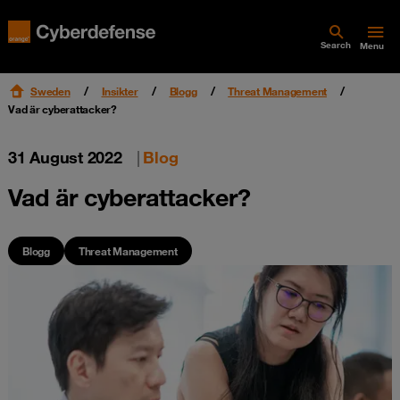
Search
Menu
Sweden
Insikter
Blogg
Threat Management
Vad är cyberattacker?
31 August 2022
|
Blog
Vad är cyberattacker?
Blogg
Threat Management