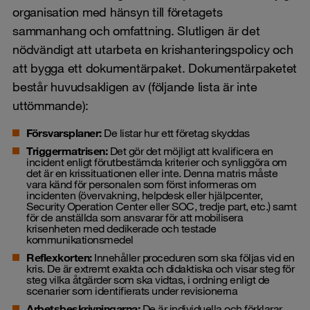
organisation med hänsyn till företagets
sammanhang och omfattning. Slutligen är det
nödvändigt att utarbeta en krishanteringspolicy och
att bygga ett dokumentärpaket. Dokumentärpaketet
består huvudsakligen av (följande lista är inte
uttömmande):
Försvarsplaner:
De listar hur ett företag skyddas
Triggermatrisen:
Det gör det möjligt att kvalificera en
incident enligt förutbestämda kriterier och synliggöra om
det är en krissituationen eller inte. Denna matris måste
vara känd för personalen som först informeras om
incidenten (övervakning, helpdesk eller hjälpcenter,
Security Operation Center eller SOC, tredje part, etc.) samt
för de anställda som ansvarar för att mobilisera
krisenheten med dedikerade och testade
kommunikationsmedel
Reflexkorten:
Innehåller proceduren som ska följas vid en
kris. De är extremt exakta och didaktiska och visar steg för
steg vilka åtgärder som ska vidtas, i ordning enligt de
scenarier som identifierats under revisionerna
Arbetsbeskrivningarna:
De är individuella och förklarar