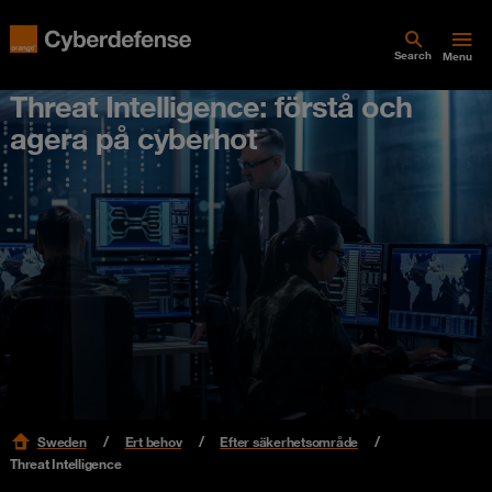
Search
Menu
Threat Intelligence: förstå och
agera på cyberhot
Sweden
Ert behov
Efter säkerhetsområde
Threat Intelligence