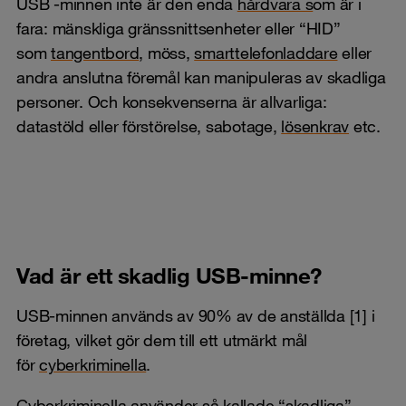
USB -minnen inte är den enda
hårdvara s
om är i
fara: mänskliga gränssnittsenheter eller “HID”
som
tangentbord
, möss,
smarttelefonladdare
eller
andra anslutna föremål kan manipuleras av skadliga
personer. Och konsekvenserna är allvarliga:
datastöld eller förstörelse, sabotage,
lösenkrav
etc.
Vad är ett skadlig USB-minne?
USB-minnen används av 90% av de anställda [1] i
företag, vilket gör dem till ett utmärkt mål
för
cyberkriminella
.
Cyberkriminella använder så kallade “skadliga”