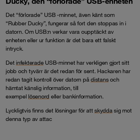
Ducky, den “förlorade” USB-enheten
Det “förlorade” USB -minnet, även känt som
“Rubber Ducky”, fungerar så fort den stoppas in i
datorn. Om USB:n verkar vara oupptäckt av
enheten eller ur funktion är det bara ett falskt
intryck.
Det
infekterade
USB-minnet har verkligen gjort sitt
jobb och tyvärr är det redan för sent. Hackaren har
redan tagit kontroll över datorn på
distans
och
hämtat känslig information, till
exempel
lösenord
eller bankinformation.
Lyckligtvis finns det lösningar för att
skydda
sig mot
denna typ av attac