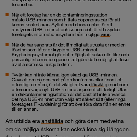
to another.
När ett företag har en dekontamineringsstation
måste
USB-minnen
som hittats deponeras där för att
kunna kontrolleras. Syftet med denna enhet är att
analysera USB -minnet och sanera det för att skydda
företagets informationssystem från möjliga
virus
.
När de har sanerats är det lämpligt att utrusta er med en
lösning som låter er
kryptera
USB -minnet.
Krypteringssystemet gör det möjligt att säkra alla filer och
personlig information genom att göra det omöjligt att läsa
av alla som skulle stjäla dem.
Tyvärr kan ni inte känna igen skadliga USB -minnen.
Oavsett om de ges bort på en konferens eller finns i ett
offentligt område, är det viktigt att vara
försiktig
med dem
eftersom varje nytt USB -minne är potentiellt farligt. Utan
en dekontamineringsstation är det bäst att inte använda
det nya USB-minnet utan välja ett säkert sätt (eller ringa
företagets IT -avdelning) för att överföra data från en enhet
till en annan.
Att utbilda era
anställda
och göra dem medvetna
om de möjliga riskerna kan också löna sig i längden.