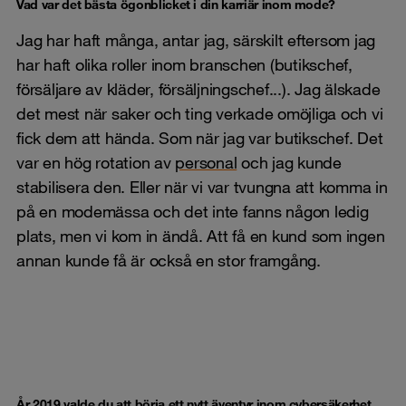
Vad var det bästa ögonblicket i din karriär inom mode?
Jag har haft många, antar jag, särskilt eftersom jag
har haft olika roller inom branschen (butikschef,
försäljare av kläder, försäljningschef...). Jag älskade
det mest när saker och ting verkade omöjliga och vi
fick dem att hända. Som när jag var butikschef. Det
var en hög rotation av
personal
och jag kunde
stabilisera den. Eller när vi var tvungna att komma in
på en modemässa och det inte fanns någon ledig
plats, men vi kom in ändå. Att få en kund som ingen
annan kunde få är också en stor framgång.
År 2019 valde du att börja ett nytt äventyr inom cybersäkerhet.