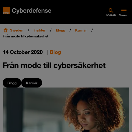
Search
Menu
Sweden
Insikter
Blogg
Karriär
Från mode till cybersäkerhet
14 October 2020
|
Blog
Från mode till cybersäkerhet
Blogg
Karriär