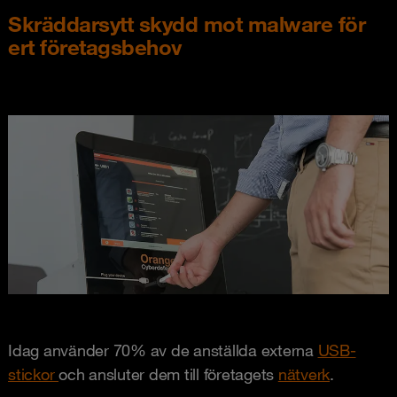
Skräddarsytt skydd mot malware för
ert företagsbehov
Idag använder 70% av de anställda externa
USB-
stickor
och ansluter dem till företagets
nätverk
.