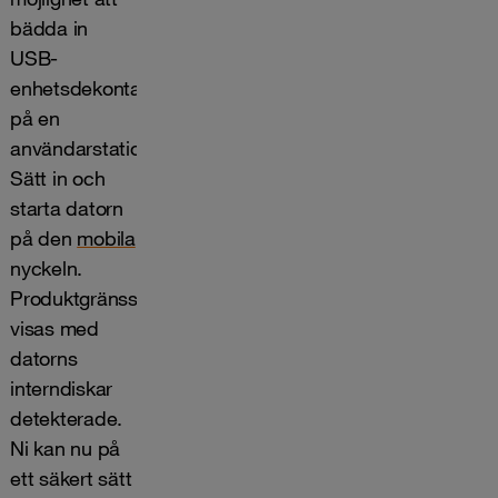
bädda in
USB-
enhetsdekontaminering
på en
användarstation.
Sätt in och
starta datorn
på den
mobila
nyckeln.
Produktgränssnittet
visas med
datorns
interndiskar
detekterade.
Ni kan nu på
ett säkert sätt