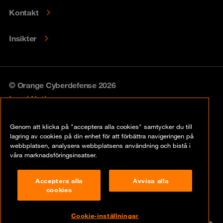
Kontakt
Insikter
© Orange Cyberdefense 2026
Legal Notice
Privacy policy
Genom att klicka på "acceptera alla cookies" samtycker du till
lagring av cookies på din enhet för att förbättra navigeringen på
Vulnerability policy
webbplatsen, analysera webbplatsens användning och bistå i
våra marknadsföringsinsatser.
Cookie Policy
Acceptera alla
Avvisa alla
Compliance
cookies
Disclaimer
Cookie-inställningar