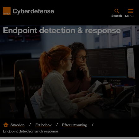
Search
Menu
Endpoint detection & response
Sweden
Ert behov
Efter utmaning
Endpoint detection and response