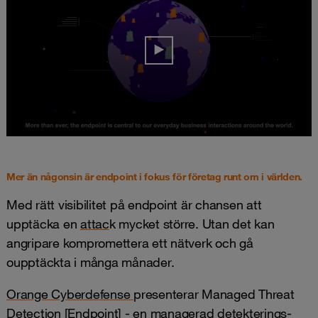
Mer än någonsin är endpoint i fokus för företag runt om i världen.
Med rätt visibilitet på endpoint är chansen att
upptäcka en
attac
k mycket större. Utan det kan
angripare kompromettera ett nätverk och gå
oupptäckta i många månader.
Orange Cyberdefense
presenterar Managed Threat
Detection [Endpoint] - en managerad detekterings-