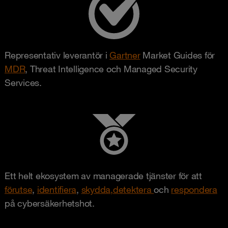
Representativ leverantör i
Gartner
Market Guides för
MDR
, Threat Intelligence och Managed Security
Services.
Ett helt ekosystem av managerade tjänster för att
förutse
,
identifiera
,
skydda,
detektera
och
respondera
på cybersäkerhetshot.