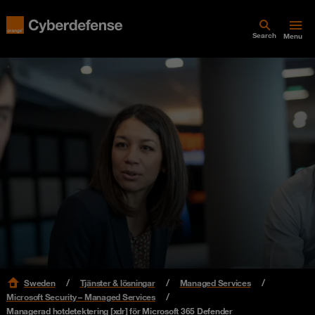
Search
Menu
Sweden
Tjänster & lösningar
Managed Services
Microsoft Security – Managed Services
Managerad hotdetektering [xdr] för Microsoft 365 Defender