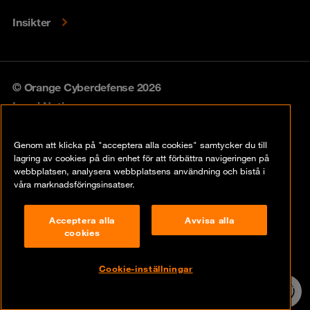
Insikter
© Orange Cyberdefense 2026
Legal Notice
Privacy policy
Genom att klicka på "acceptera alla cookies" samtycker du till
lagring av cookies på din enhet för att förbättra navigeringen på
Vulnerability policy
webbplatsen, analysera webbplatsens användning och bistå i
våra marknadsföringsinsatser.
Cookie Policy
Acceptera alla
Avvisa alla
Compliance
cookies
Disclaimer
Cookie-inställningar
Contact
24/7 incident
hotline