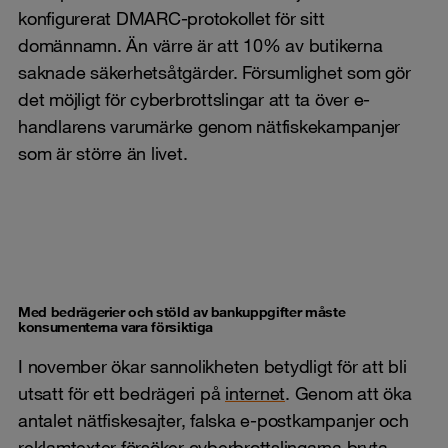
konfigurerat DMARC-protokollet för sitt
domännamn. Än värre är att 10% av butikerna
saknade säkerhetsåtgärder. Försumlighet som gör
det möjligt för cyberbrottslingar att ta över e-
handlarens varumärke genom nätfiskekampanjer
som är större än livet.
Med bedrägerier och stöld av bankuppgifter måste
konsumenterna vara försiktiga
I november ökar sannolikheten betydligt för att bli
utsatt för ett bedrägeri på
internet
. Genom att öka
antalet nätfiskesajter, falska e-postkampanjer och
reklamtexter försöker cyberbrottslingarna bryta