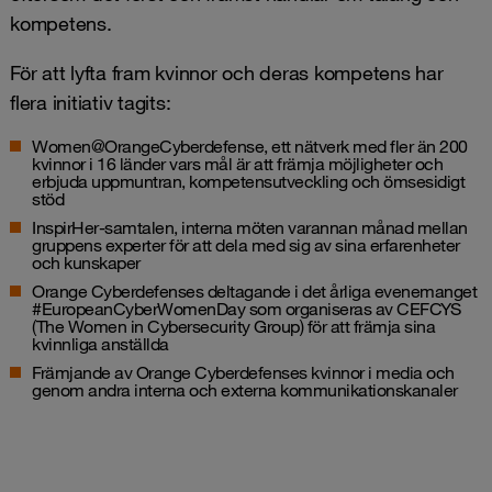
kompetens.
För att lyfta fram kvinnor och deras kompetens har
flera initiativ tagits:
Women@OrangeCyberdefense
, ett nätverk med fler än 200
kvinnor i 16 länder vars mål är att främja möjligheter och
erbjuda uppmuntran, kompetensutveckling och ömsesidigt
stöd
InspirHer-samtalen, interna möten varannan månad mellan
gruppens experter för att dela med sig av sina erfarenheter
och kunskaper
Orange Cyberdefenses deltagande i det årliga evenemanget
#EuropeanCyberWomenDay som organiseras av CEFCYS
(The Women in Cybersecurity Group) för att främja sina
kvinnliga anställda
Främjande av Orange Cyberdefenses kvinnor i media och
genom andra interna och externa kommunikationskanaler