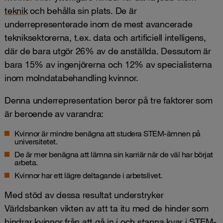
teknik
och behålla sin plats. De är
underrepresenterade inom de mest avancerade
tekniksektorerna, t.ex. data och artificiell intelligens,
där de bara utgör 26% av de anställda. Dessutom är
bara 15% av ingenjörerna och 12% av specialisterna
inom molndatabehandling kvinnor.
Denna underrepresentation beror på tre faktorer som
är beroende av varandra:
Kvinnor är mindre benägna att studera STEM-ämnen på
universitetet.
De är mer benägna att lämna sin karriär när de väl har börjat
arbeta.
Kvinnor har ett lägre deltagande i arbetslivet.
Med stöd av dessa resultat understryker
Världsbanken vikten av att ta itu med de hinder som
hindrar kvinnor från att gå in i och stanna kvar i STEM-