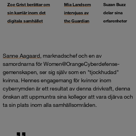
Zoe Grist berättar om
Mia Landsem
Suzan Buzz
sin karriär inom det
intervjuas av
delar sina
digitala samhället
the Guardian
erfarenheter
Sanne Aagaard
, marknadschef och en av
samordnarna för Women@OrangeCyberdefense-
gemenskapen, ser sig själv som en "tjockhudad"
kvinna. Hennes engagemang för kvinnor inom
cyberrymden är ett resultat av denna drivkraft, denna
önskan att uppmuntra sina kollegor att vara djärva och
ta sin plats inom alla samhällsområden.