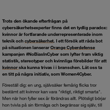
Trots den ökande efterfrågan på
cybersäkerhetsexperter finns det en tydlig paradox:
kvinnor är fortfarande underrepresenterade inom
teknik och
cybersäkerhet
. I ett försök att råda bot
på situationen lanserar
Orange Cyberdefense
kampanjen #NoBiasInCyber som lyfter fram viktig
statistik, stereotyper och kvinnliga förebilder för att
kvinnor
ska kunna trivas i i branschen. Låt oss ta
en titt på några initiativ, som Women4Cyber.
Föreställ dig: en ung, självsäker femårig flicka tror
bestämt att kvinnor kan vara "riktigt, riktigt smarta".
Men när hon fyller sex år förändras allt. Plötsligt börjar
hon tvivla på sin förmåga och begränsar sig själv, till