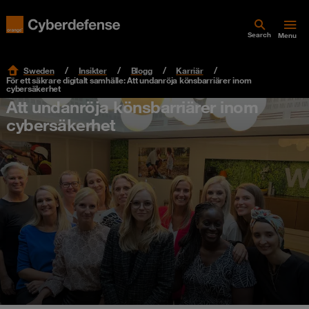
Search
Menu
Sweden
Insikter
Blogg
Karriär
För ett säkrare digitalt samhälle: Att undanröja könsbarriärer inom
cybersäkerhet
Att undanröja könsbarriärer inom
cybersäkerhet