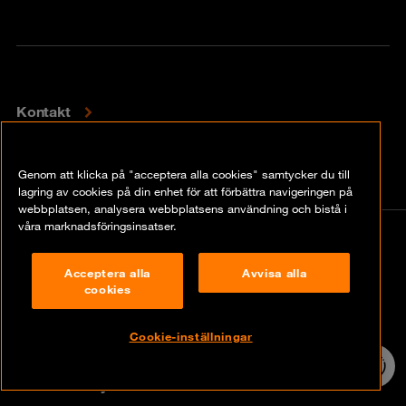
Kontakt
Insikter
Genom att klicka på "acceptera alla cookies" samtycker du till
lagring av cookies på din enhet för att förbättra navigeringen på
webbplatsen, analysera webbplatsens användning och bistå i
våra marknadsföringsinsatser.
© Orange Cyberdefense 2026
Legal Notice
Acceptera alla
Avvisa alla
cookies
Privacy policy
Cookie-inställningar
Vulnerability policy
24/7 incident
hotline
Cookie Policy