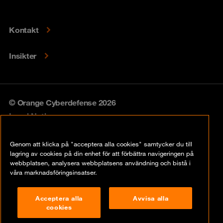
Kontakt
Insikter
© Orange Cyberdefense 2026
Legal Notice
Privacy policy
Genom att klicka på "acceptera alla cookies" samtycker du till
lagring av cookies på din enhet för att förbättra navigeringen på
Vulnerability policy
webbplatsen, analysera webbplatsens användning och bistå i
våra marknadsföringsinsatser.
Cookie Policy
Acceptera alla
Avvisa alla
Compliance
cookies
Disclaimer