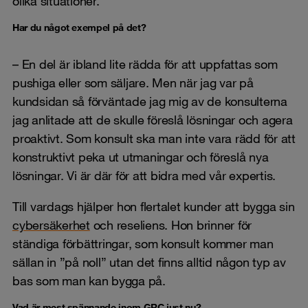
olika situationer.
Har du något exempel på det?
– En del är ibland lite rädda för att uppfattas som
pushiga eller som säljare. Men när jag var på
kundsidan så förväntade jag mig av de konsulterna
jag anlitade att de skulle föreslå lösningar och agera
proaktivt. Som konsult ska man inte vara rädd för att
konstruktivt peka ut utmaningar och föreslå nya
lösningar. Vi är där för att bidra med vår expertis.
Till vardags hjälper hon flertalet kunder att bygga sin
cybersäkerhet
och reseliens. Hon brinner för
ständiga förbättringar, som konsult kommer man
sällan in ”på noll” utan det finns alltid någon typ av
bas som man kan bygga på.
Vad är mest spännande inom GRC just nu?