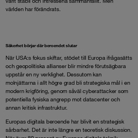
varit stabil och intressena sammanfallit. Men
världen har förändrats.
Säkerhet börjar där beroendet slutar
När USA:s fokus skiftar, stödet till Europa ifrågasätts
och geopolitiska allianser blir mindre förutsägbara
uppstår en ny verklighet. Dessutom kan
molnjättarna i allt högre grad bli strategiska mål i en
modern krigföring, genom såväl cyberattacker som
potentiella fysiska angrepp mot datacenter och
annan kritisk infrastruktur.
Europas digitala beroende har blivit en strategisk
sårbarhet. Det är inte längre en teoretisk diskussion.
När över 80 procent av Europas digitala teknik