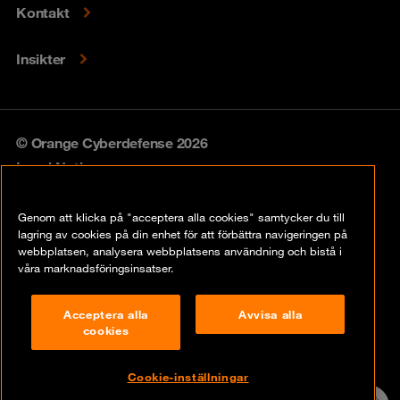
Kontakt
Insikter
© Orange Cyberdefense 2026
Legal Notice
Privacy policy
Genom att klicka på "acceptera alla cookies" samtycker du till
lagring av cookies på din enhet för att förbättra navigeringen på
Vulnerability policy
webbplatsen, analysera webbplatsens användning och bistå i
våra marknadsföringsinsatser.
Cookie Policy
Acceptera alla
Avvisa alla
Compliance
cookies
Disclaimer
Cookie-inställningar
Contact