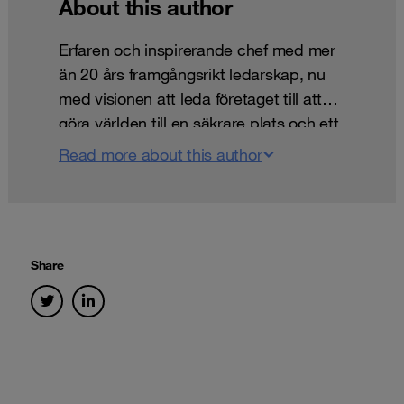
About this author
Erfaren och inspirerande chef med mer
än 20 års framgångsrikt ledarskap, nu
med visionen att leda företaget till att
göra världen till en säkrare plats och ett
uppdrag att bygga ett säkrare digitalt
Read more about this author
samhälle.
Share