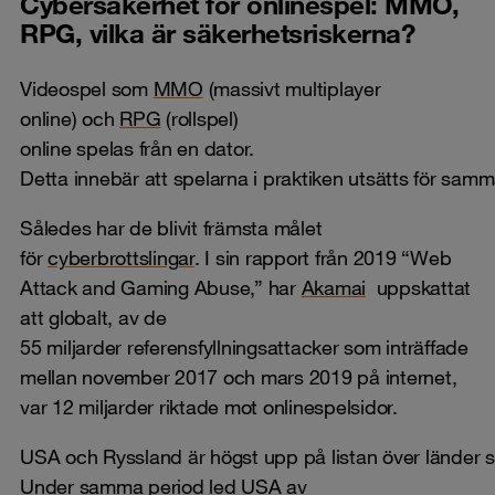
Cybersäkerhet för onlinespel: MMO,
RPG, vilka är säkerhetsriskerna?
Videospel som
MMO
(massivt multiplayer
online) och
RPG
(rollspel)
online spelas från en dator.
Detta innebär att spelarna i praktiken utsätts för sam
Således har de blivit främsta målet
för
cyberbrottslingar
. I sin rapport från 2019 “Web
Attack and Gaming Abuse,” har
Akamai
uppskattat
att globalt, av de
55 miljarder referensfyllningsattacker som inträffade
mellan november 2017 och mars 2019 på internet,
var 12 miljarder riktade mot onlinespelsidor.
USA och Ryssland är högst upp på listan över länder 
Under samma period led USA av