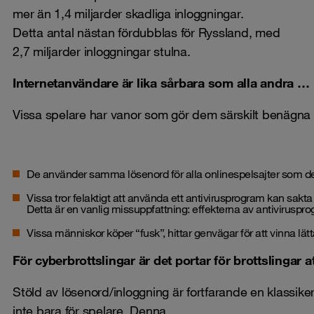
mer än 1,4 miljarder skadliga inloggningar.
Detta antal nästan fördubblas för Ryssland, med
2,7 miljarder inloggningar stulna.
Internetanvändare är lika sårbara som alla andra …
Vissa spelare har vanor som gör dem särskilt benägna 
De använder samma
lösenord
för alla onlinespelsajter som d
Vissa tror felaktigt att använda ett
antivirusprogram
kan sakta 
Detta är en vanlig missuppfattning: effekterna av antiviruspr
Vissa människor köper “fusk”, hittar genvägar för att vinna lätt
För cyberbrottslingar är det portar för brottslingar a
Stöld av lösenord/inloggning är fortfarande en klassiker
inte bara för spelare. Denna