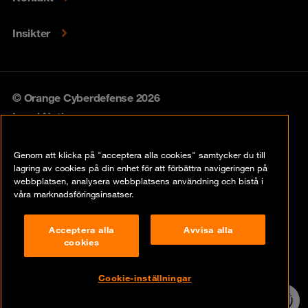
Insikter
© Orange Cyberdefense 2026
Legal Notice
Privacy policy
Genom att klicka på "acceptera alla cookies" samtycker du till
lagring av cookies på din enhet för att förbättra navigeringen på
Vulnerability policy
webbplatsen, analysera webbplatsens användning och bistå i
våra marknadsföringsinsatser.
Cookie Policy
Acceptera alla
Avvisa alla
Compliance
cookies
Disclaimer
Cookie-inställningar
Contact
24/7 incident
hotline