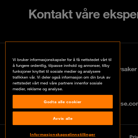
Kontakt våre ekspe
Kontakt
Vi bruker informasjonskapsler for å få nettstedet vårt til
å fungere ordentlig, tilpasse innhold og annonser, tilby
Lysaker Torg 25, N-1366 Lysaker
funksjoner knyttet til sosiale medier og analysere
trafikken vår. Vi deler også informasjon om din bruk av
nettstedet vårt med våre partnere innenfor sosiale
+47 67 57 37 37
medier, reklame og analyse.
Godta alle cookier
info@no.orangecyberdefense.c
Avvis alle
Informasjonskapselinnstillinger
© Orange Cyberdefense
Legal Notice
Pri