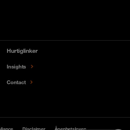
Hurtiglinker
Insights
Contact
liance
Disclaimer
Åpenhetsloven