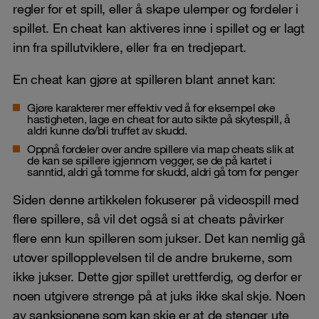
regler for et spill, eller å skape ulemper og fordeler i
spillet. En cheat kan aktiveres inne i spillet og er lagt
inn fra spillutviklere, eller fra en tredjepart.
En cheat kan gjøre at spilleren blant annet kan:
Gjøre karakterer mer effektiv ved å for eksempel øke
hastigheten, lage en cheat for auto sikte på skytespill, å
aldri kunne dø/bli truffet av skudd.
Oppnå fordeler over andre spillere via map cheats slik at
de kan se spillere igjennom vegger, se de på kartet i
sanntid, aldri gå tomme for skudd, aldri gå tom for penger
Siden denne artikkelen fokuserer på videospill med
flere spillere, så vil det også si at cheats påvirker
flere enn kun spilleren som jukser. Det kan nemlig gå
utover spillopplevelsen til de andre brukerne, som
ikke jukser. Dette gjør spillet urettferdig, og derfor er
noen utgivere strenge på at juks ikke skal skje. Noen
av sanksjonene som kan skje er at de stenger ute