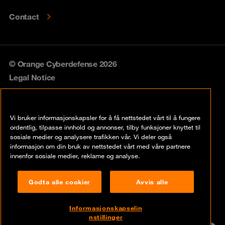
Contact
© Orange Cyberdefense 2026
Legal Notice
Privacy policy
Vi bruker informasjonskapsler for å få nettstedet vårt til å fungere
Vulnerability policy
ordentlig, tilpasse innhold og annonser, tilby funksjoner knyttet til
sosiale medier og analysere trafikken vår. Vi deler også
Cookie policy
informasjon om din bruk av nettstedet vårt med våre partnere
innenfor sosiale medier, reklame og analyse.
Compliance
Godta alle cookier
Avvis alle
Disclaimer
Åpenhetsloven
Informasjonskapselin
nstillinger