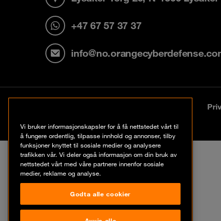
+47 67 57 37 37
info@no.orangecyberdefense.c
© Orange Cyberdefense
Legal Notice
Pri
2026
Contact
Vi bruker informasjonskapsler for å få nettstedet vårt til
å fungere ordentlig, tilpasse innhold og annonser, tilby
funksjoner knyttet til sosiale medier og analysere
trafikken vår. Vi deler også informasjon om din bruk av
nettstedet vårt med våre partnere innenfor sosiale
medier, reklame og analyse.
Godta alle cookier
Avvis alle